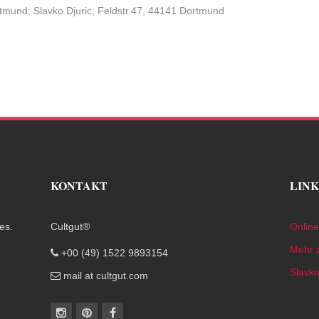
tmund; Slavko Djuric, Feldstr.47, 44141 Dortmund
KONTAKT
LINK
es.
Cultgut®
Onlin
Mehr z
+00 (49) 1522 9893154
Slavko
mail at cultgut.com