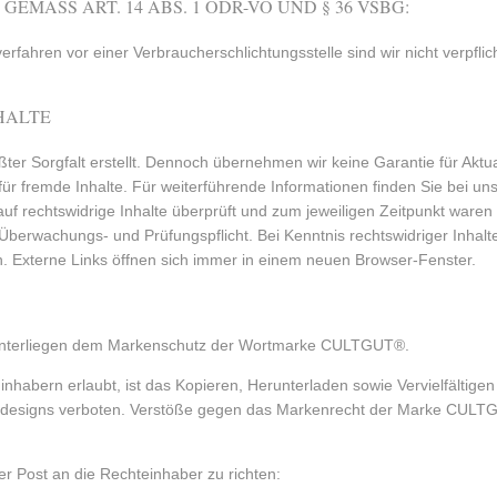
EMÄSS ART. 14 ABS. 1 ODR-VO UND § 36 VSBG:
fahren vor einer Verbraucherschlichtungsstelle sind wir nicht verpflich
HALTE
er Sorgfalt erstellt. Dennoch übernehmen wir keine Garantie für Aktuali
r für fremde Inhalte. Für weiterführende Informationen finden Sie bei uns
auf rechtswidrige Inhalte überprüft und zum jeweiligen Zeitpunkt waren
Überwachungs- und Prüfungspflicht. Bei Kenntnis rechtswidriger Inhalt
n. Externe Links öffnen sich immer in einem neuen Browser-Fenster.
te unterliegen dem Markenschutz der Wortmarke CULTGUT®.
nhabern erlaubt, ist das Kopieren, Herunterladen sowie Vervielfältigen
designs verboten. Verstöße gegen das Markenrecht der Marke CULTGU
r Post an die Rechteinhaber zu richten: